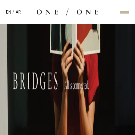
/
EN
AR