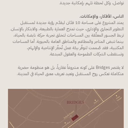
تواصل، وكل لحظة تلهم بإمكانية جديدة.
الناس، الأفكار، والإمكانات.
يمتد المشروع على مساحة 10 فدّان ليقدّم رؤية جديدة لمستقبل
التطوير التجاري والإداري، حيث تمتزج العمارة بالطبيعة، والابتكار بالإنسان.
تربط الجسور المعلّقة بين المساحات لتخلق تجربة حركة نابضة بالحياة،
بينما تنبض المتاجر والمطاعم والمناطق العامة بالحيوية. أما المساحات
المكتبية، فقد صُممت لتوفّر بيئة عمل تُحفّز الإنتاجية والإلهام،
وتستقطب الشركات الطموحة والعقول المبدعة.
لا يقتصر Bridges على كونه مشروعاً عقارياً، بل هو منظومة حضرية
متكاملة تعكس روح المستقبل وتعيد تعريف معنى الحياة في المدينة.