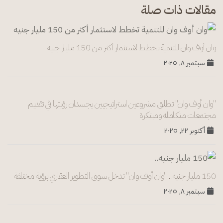
مقالات ذات صلة
وان أوف وان للتنمية تخطط لاستثمار أكثر من 150 مليار جنيه
سبتمبر ٨, ٢٠٢٥
"وان أوف وان" تطلق مشروعين استراتيجيين يجسدان رؤيتها في تقديم
مجتمعات متكاملة ومبتكرة
أكتوبر ٢٢, ٢٠٢٥
150 مليار جنيه.. "وان أوف وان" تدخل سوق التطوير العقاري برؤية مختلفة
سبتمبر ٨, ٢٠٢٥