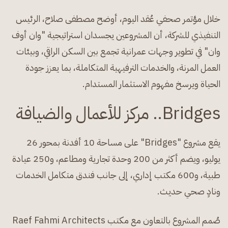
خلال مؤتمر صحفي عُقد اليوم، أوضح مصطفى صلاح، الرئيس
التنفيذي للشركة، أن المشروعين يجسدان استراتيجية "وان أوف
وان" في تطوير وجهات عمرانية تجمع بين السكن الراقي، وبيئات
العمل المرنة، والخدمات الترفيهية المتكاملة، بما يعزز جودة
الحياة ويرسخ مفهوم الاستثمار المستدام.
Bridges.. مركز للأعمال والضيافة
يقع مشروع "Bridges" على مساحة 10 أفدنة بمحور 26
يوليو، ويضم أكثر من 200 وحدة تجارية ومطاعم، و250 عيادة
طبية، و600 مكتب إداري، إلى جانب فندق متكامل الخدمات
ونادٍ صحي حديث.
صُمم المشروع بالتعاون مع مكتب Raef Fahmi Architects