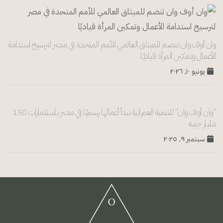
وان أوف وان تنضم للميثاق العالمي للأمم المتحدة في مصر لترسيخ استدامة
الأعمال وتمكين المرأة قياديًا
يونيو ١٠, ٢٠٢٦
"وان أوف وان" للتنمية العمرانية تبدأ أعمالها رسميًا في مصر باستثمارات 150
مليار جنيه
سبتمبر ٩, ٢٠٢٥